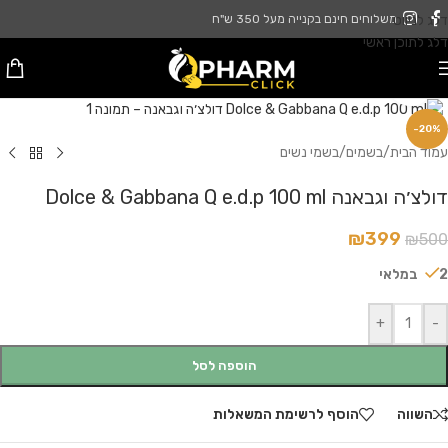
דלג לניווט
משלוחים חינם בקנייה מעל 350 ש"ח
דלג לתוכן ראשי
לחץ להגדלה
-20%
עמוד הבית
/
בשמים
/
בשמי נשים
דולצ׳ה וגבאנה Dolce & Gabbana Q e.d.p 100 ml
₪
399
₪
500
2 במלאי
+
-
הוספה לסל
השווה
הוסף לרשימת המשאלות