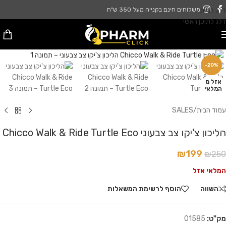
דלג לניווט
משלוחים חינם בקנייה מעל 350 ש"ח
דלג לתוכן ראשי
לחץ להגדלה
-20%
אזל מ
המלאי
עמוד הבית
/
SALES
הליכון צ'יקו צב צבעוני Chicco Walk & Ride Turtle Eco
₪
199
₪
250
המלאי אזל
השווה
הוסף לרשימת המשאלות
מק"ט:
01585