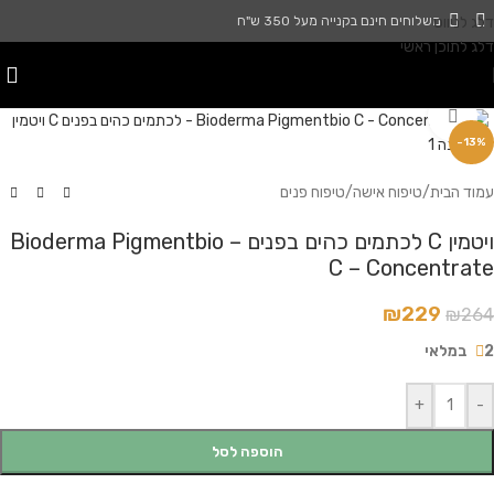
דלג לניווט
משלוחים חינם בקנייה מעל 350 ש"ח
דלג לתוכן ראשי
לחץ להגדלה
-13%
עמוד הבית
/
טיפוח אישה
/
טיפוח פנים
ויטמין C לכתמים כהים בפנים – Bioderma Pigmentbio
C – Concentrate
₪
229
₪
264
2 במלאי
+
-
הוספה לסל