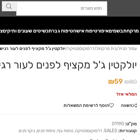
 מרקחת
בשמים
איפור
טיפוח אישה
טיפוח גבר
תכשיטים שעונים ותיקים
צע
עמוד הבית
/
בית מרקחת
/
דרמוקוסמטיקה
/
יולקטין ג'ל מקציף לפנים לעור רגיש Dr. Fischer
יולקטין ג'ל מקציף לפנים לעור רגיש  Fischer
₪
59
₪
80
המלאי אזל
השווה
הוסף לרשימת המשאלות
מק"ט:
01190
קטגוריות:
SALES
,
דרמוקוסמטיקה
,
טיפוח גוף
,
טיפוח פנים
,
ניקוי פנים