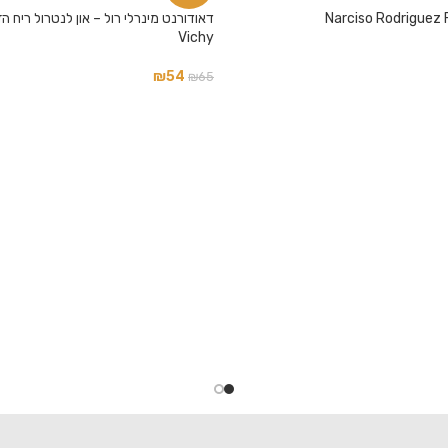
Narciso Rodriguez F
Vichy
₪
54
₪
65