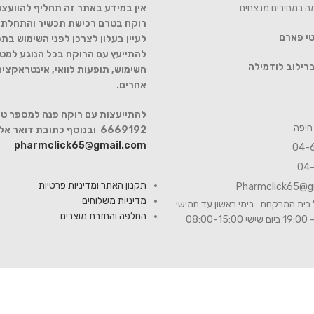
מה במחירים מנצחים
אין במידע באתר זה תחליף להוועצו
רוקח בטרם רכישת תכשיר והתחלת הט
טי פארם
לעיין בעלון לצרכן לפני השימוש בתכ
להתייעץ עם הרוקח בכל הנוגע למטר
רילוב לודמילה
השימוש, תופעות לוואי, אינטראקצי
אחרים.
6669192 ובנוסף כתובת דואר אלקטרוני
pharmclick65@gmail.com
תקנון האתר ומדיניות פרטיות
Pharmclick65@g
מדיניות משלוחים
בית המרקחת : בימי ראשון עד חמישי
החלפה והחזרת מוצרים