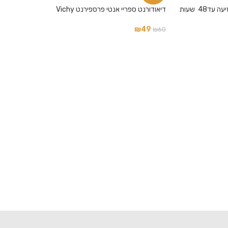
דאודורנט מינרלי רול – און לנטרול ריח הזיעה עד48 שעות
דיאודורנט ספריי אנטי פרספירנט Vichy
₪
49
₪
60