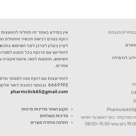
במחירים מנצחים
אין במידע באתר זה תחליף להוועצות ע
רוקח בטרם רכישת תכשיר והתחלת הטיפ
 פארם
לעיין בעלון לצרכן לפני השימוש בתכשי
להתייעץ עם הרוקח בכל הנוגע למטרות
לוב לודמילה
השימוש, תופעות לוואי, אינטראקציה 
אחרים.
6669192 ובנוסף כתובת דואר אלקטרוני
pharmclick65@gmail.com
תקנון האתר ומדיניות פרטיות
Pharmclick65
מדיניות משלוחים
 המרקחת : בימי ראשון עד חמישי
החלפה והחזרת מוצרים