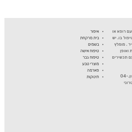
ם רופא או
איפור
ול בו. יש
בית מרקחת
ר . מומלץ
בשמים
 ואופן
טיפוח אישה
עם תכשירים
טיפוח גבר
מוצרי טבע
פארמה
להתייעצות עם רוקח פנה למספר טלפון.04-
תינוקות