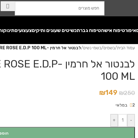
איפור
טיפוח אישה
טיפוח גבר
תכשיטים שעונים ותיקים
צעצועים
תינוקות
עמוד הבית
/
בשמים
/
בשמי נשים
/
לבנטור אל חרמין -AL HARAMAIN L'AVENTURE ROSE E.D.P 100 ML
לבנטור אל חרמין 
100 ML
₪
149
₪
250
2 במלאי
+
-
הוספ