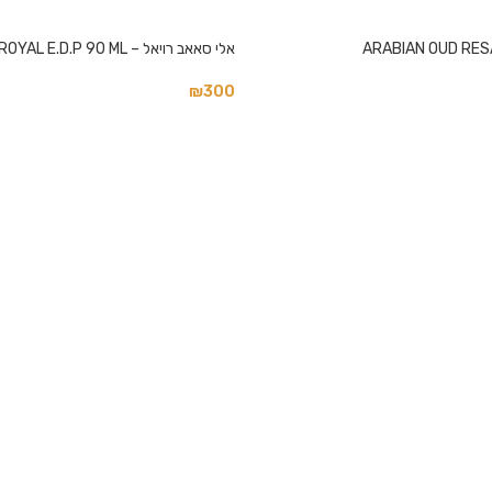
ARABIAN OUD RESA
אלי סאאב רויאל – ELIE SAAB ROYAL E.D.P 90 ML
₪
300