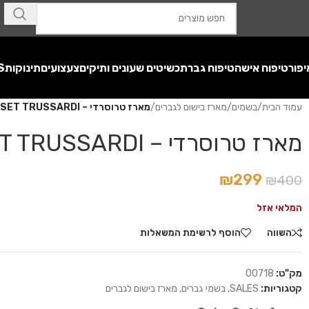
יפור
טיפוח אישה
טיפוח גבר
תכשיטים שעונים ותיקים
צעצועים
תינוקות
S
עמוד הבית
/
בשמים
/
מארז בישום לגברים
/
מארז טרוסרדי – SET TRUSSARDI
מארז טרוסרדי – SET TRUSSARDI
₪
299
₪
400
המלאי אזל
השווה
הוסף לרשימת המשאלות
מק"ט:
00718
קטגוריות:
SALES
,
בשמי גברים
,
מארז בישום לגברים