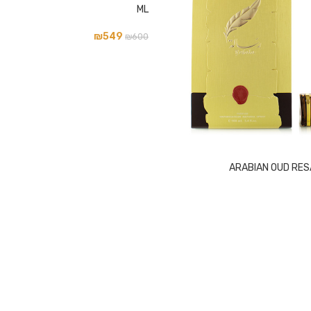
ML
₪
549
₪
600
ARABIAN OUD RESA