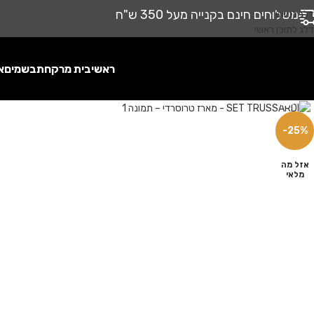
משלוחים חינם בקנייה מעל 350 ש"ח
דלג לניווט
דלג לתוכן ראשי
ראשי
בית מרקחת
בשמים
א
לחץ להגדלה
-25%
אזל מה
מלאי