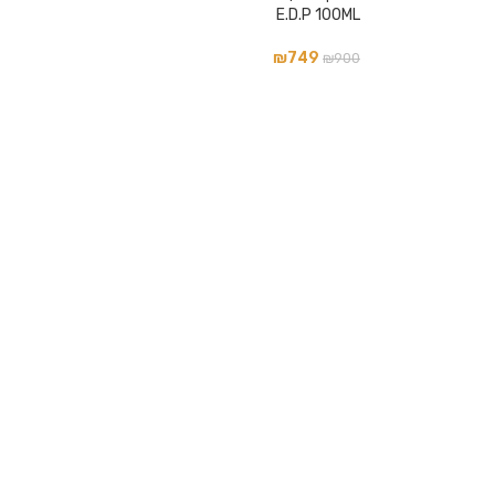
E.D.P 100ML
₪
749
₪
900