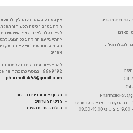
מה במחירים מנצחים
אין במידע באתר זה תחליף להוועצו
רוקח בטרם רכישת תכשיר והתחלת הט
טי פארם
לעיין בעלון לצרכן לפני השימוש בתכ
להתייעץ עם הרוקח בכל הנוגע למטר
רילוב לודמילה
השימוש, תופעות לוואי, אינטראקצי
אחרים.
6669192 ובנוסף כתובת דואר אלקטרוני
pharmclick65@gmail.com
תקנון האתר ומדיניות פרטיות
Pharmclick65@g
מדיניות משלוחים
בית המרקחת : בימי ראשון עד חמישי
החלפה והחזרת מוצרים