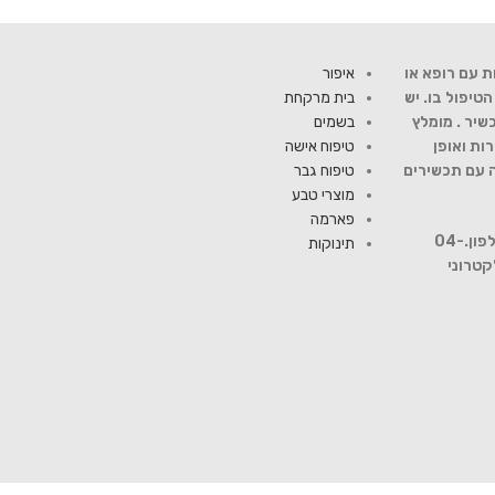
ת עם רופא או
איפור
יפול בו. יש
בית מרקחת
שיר . מומלץ
בשמים
ות ואופן
טיפוח אישה
ה עם תכשירים
טיפוח גבר
מוצרי טבע
פארמה
להתייעצות עם רוקח פנה למספר טלפון.04-
תינוקות