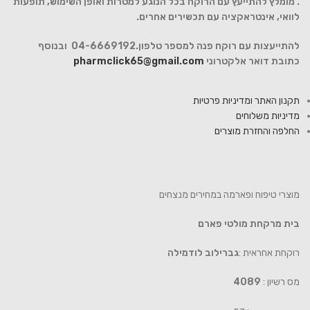
. מומלץ להתייעץ עם הרוקח בכל הנוגע למטרות ואופן השימוש, תופעות
לוואי, אינטראקציה עם תכשירים אחרים.
להתייעצות עם רוקח פנה למספר טלפון.04-6669192 ובנוסף
כתובת דואר אלקטרוני
pharmclick65@gmail.com
תקנון האתר ומדיניות פרטיות
מדיניות משלוחים
החלפה והחזרת מוצרים
מוצרי טיפוח ופארמה במחירים מנצחים
בית מרקחת מולטי פארם
רוקחת אחראית :
גברילוב לודמילה
מס רשיון :
4089