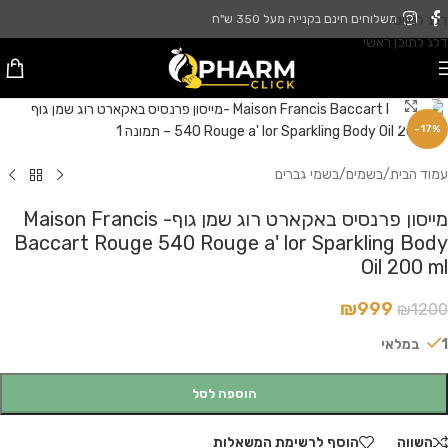
דלג לניווט
משלוחים חינם בקנייה מעל 350 ש"ח
דלג לתוכן ראשי
לחץ להגדלה
-17%
עמוד הבית
/
בשמים
/
בשמי גברים
מייסון פרנסיס באקארט רוג שמן גוף- Maison Francis
Baccart Rouge 540 Rouge a' lor Sparkling Body
Oil 200 ml
₪
999
₪
1200
1 במלאי
הוספה לסל
השווה
הוסף לרשימת המשאלות