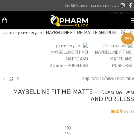
דלג לניווט
משלוחים חינם בקנייה מעל 350 ש"ח
דלג לתוכן ראשי
לחץ להגדלה
-30%
עמוד הבית
/
איפור
/
פנים
/
מייקאפ
מייק אפ מייבלין – MAYBELLINE FIT ME! MATTE
AND PORELESS
₪
49
₪
70
110
115