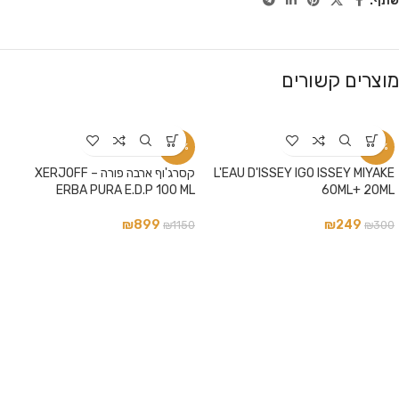
שתף:
מוצרים קשורים
-22%
-17%
L'EAU D'ISSEY IGO ISSEY MIYAKE
קסרג'וף ארבה פורה – XERJOFF
ERBA PURA E.D.P 100 ML
60ML+ 20ML
₪
899
₪
249
₪
1150
₪
300