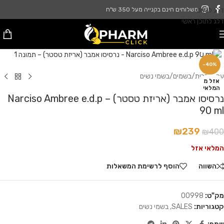
דלג לניווט
משלוחים חינם בקנייה מעל 350 ש"ח
דלג לתוכן ראשי
לחץ להגדלה
-40%
עמוד הבית
/
בשמים
/
בשמי נשים
אזל מ
המלאי
נרסיסו אמבר (אריזת טסטר) – Narciso Ambree e.d.p
90 ml
₪
239
₪
400
המלאי אזל
השווה
הוסף לרשימת המשאלות
מק"ט:
00998
קטגוריות:
SALES
,
בשמי נשים