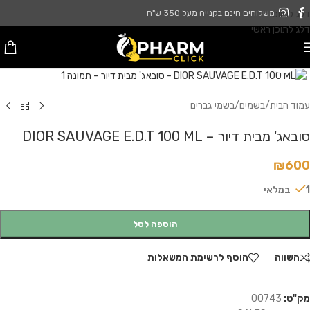
דלג לניווט
משלוחים חינם בקנייה מעל 350 ש"ח
דלג לתוכן ראשי
לחץ להגדלה
עמוד הבית
/
בשמים
/
בשמי גברים
סובאג' מבית דיור – DIOR SAUVAGE E.D.T 100 ML
₪
600
1 במלאי
הוספה לסל
השווה
הוסף לרשימת המשאלות
מק"ט:
00743