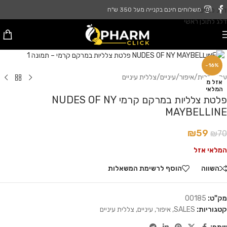
דלג לניווט
משלוחים חינם בקנייה מעל 350 ש"ח
דלג לתוכן ראשי
לחץ להגדלה
-16%
עמוד הבית
/
איפור
/
עיניים
/
צללית עיניים
אזל מ
המלאי
פלטת צלליות במרקם קרמי NUDES OF NY
MAYBELLINE
₪
59
₪
70
המלאי אזל
השווה
הוסף לרשימת המשאלות
מק"ט:
00185
קטגוריות:
SALES
,
איפור
,
עיניים
,
צללית עיניים