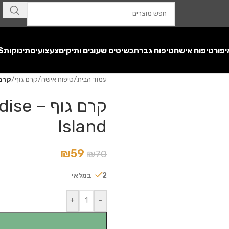
יפור
טיפוח אישה
טיפוח גבר
תכשיטים שעונים ותיקים
צעצועים
תינוקות
S
עמוד הבית
/
טיפוח אישה
/
קרם גוף
/
קרם גוף – Island
קרם גו
Island
₪
59
₪
70
2 במלאי
+
-