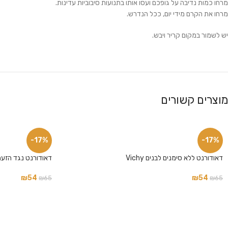
מרחו כמות נדיבה על גופכם ועסו אותו בתנועות סיבוביות עדינות.
מרחו את הקרם מידי יום, ככל הנדרש.
יש לשמור במקום קריר ויבש.
פייסבוק
מוצרים קשורים
אינסטגרם
-17%
-17%
דאודורנט ללא סימנים לבנים Vichy
דאודורנט נגד הזעה מו
₪
54
₪
54
₪
65
₪
65