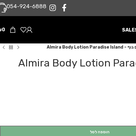
0‪54-924-6888‬
₪
0
SALE
Almira Body Lotion Paradise 
ף – Almira Body Lotion Paradise
הוספה לסל