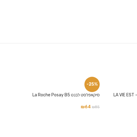
-25%
לנקום לה ויה בל קרם לחות מבושם לגוף – LA VIE EST
סיקאפלסט לבנט La Roche Posay B5
₪
64
₪
85