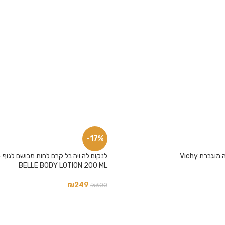
-17%
גברת Vichy
BELLE BODY LOTION 200 ML
₪
249
₪
300