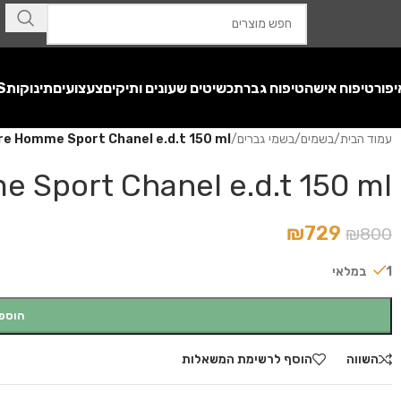
יפור
טיפוח אישה
טיפוח גבר
תכשיטים שעונים ותיקים
צעצועים
תינוקות
S
עמוד הבית
/
בשמים
/
בשמי גברים
/
ure Homme Sport Chanel e.d.t 150 ml
e Sport Chanel e.d.t 150 ml
₪
729
₪
800
1 במלאי
הוספ
השווה
הוסף לרשימת המשאלות