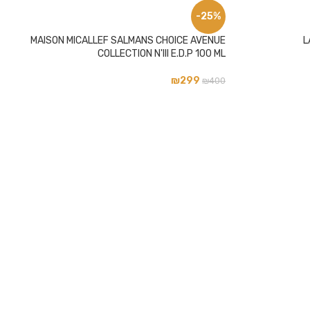
-25%
MAISON MICALLEF SALMANS CHOICE AVENUE
L
COLLECTION N'III E.D.P 100 ML
₪
299
₪
400