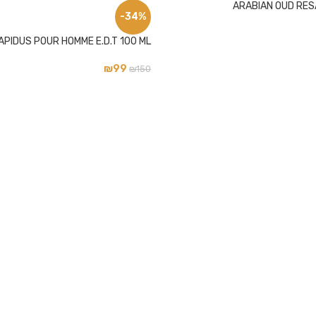
ARABIAN OUD RESA
-34%
APIDUS POUR HOMME E.D.T 100 ML
₪
99
₪
150