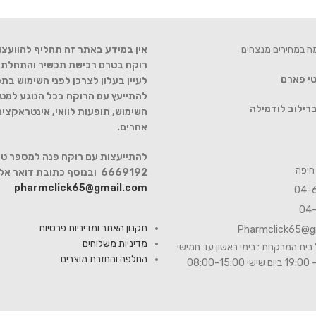
מה במחירים מנצחים
אין במידע באתר זה תחליף להוועצו
רוקח בטרם רכישת תכשיר והתחלת הט
טי פארם
לעיין בעלון לצרכן לפני השימוש בתכ
להתייעץ עם הרוקח בכל הנוגע למטר
רילוב לודמילה
השימוש, תופעות לוואי, אינטראקצי
אחרים.
6669192 ובנוסף כתובת דואר אלקטרוני
pharmclick65@gmail.com
תקנון האתר ומדיניות פרטיות
Pharmclick65@g
מדיניות משלוחים
בית המרקחת : בימי ראשון עד חמישי
החלפה והחזרת מוצרים