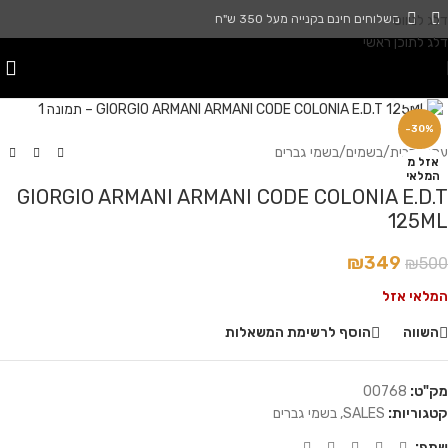
דלג לניווט
משלוחים חינם בקנייה מעל 350 ש"ח
דלג לתוכן ראשי
לחץ להגדלה
-30%
עמוד הבית
/
בשמים
/
בשמי גברים
אזל מ
המלאי
GIORGIO ARMANI ARMANI CODE COLONIA E.D.T
125ML
₪
349
₪
500
המלאי אזל
השווה
הוסף לרשימת המשאלות
מק"ט:
00768
קטגוריות:
SALES
,
בשמי גברים
שתף: