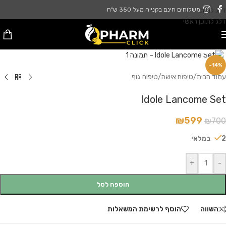
דלג לניווט
משלוחים חינם בקנייה מעל 350 ש"ח
דלג לתוכן ראשי
לחץ להגדלה
-14%
עמוד הבית
/
טיפוח אישה
/
טיפוח גוף
Idole Lancome Set
₪
599
₪
700
2 במלאי
+
-
הוספה לסל
השווה
הוסף לרשימת המשאלות