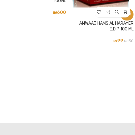
100ML
₪
600
-34%
AMWAAJ HAMS AL HARAYER
E.D.P 100 ML
₪
99
₪
150