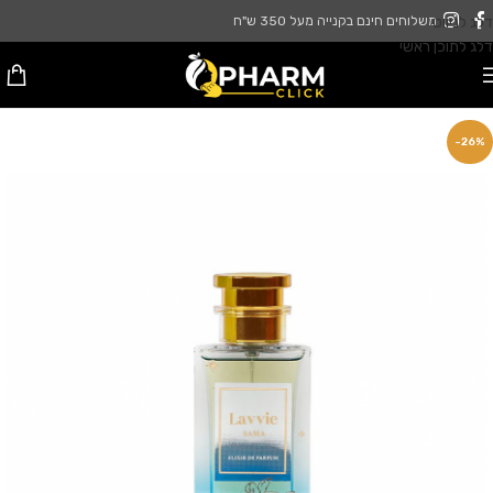
דלג לניווט
משלוחים חינם בקנייה מעל 350 ש"ח
דלג לתוכן ראשי
-26%