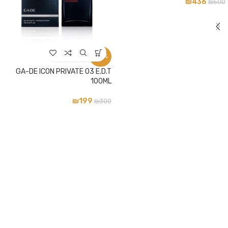
₪
436
₪
500
-34%
GA-DE ICON PRIVATE 03 E.D.T
100ML
₪
199
₪
300