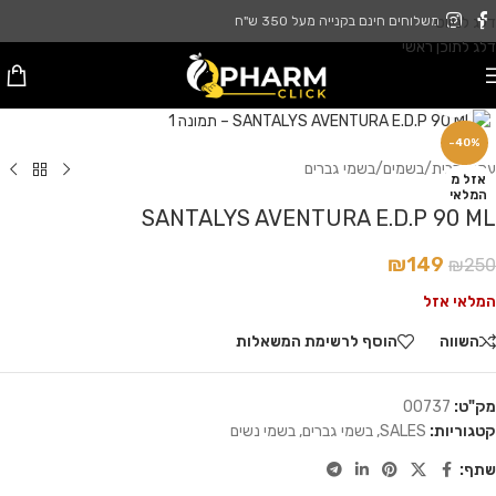
דלג לניווט
משלוחים חינם בקנייה מעל 350 ש"ח
דלג לתוכן ראשי
לחץ להגדלה
-40%
עמוד הבית
/
בשמים
/
בשמי גברים
אזל מ
המלאי
SANTALYS AVENTURA E.D.P 90 ML
₪
149
₪
250
המלאי אזל
השווה
הוסף לרשימת המשאלות
מק"ט:
00737
קטגוריות:
SALES
,
בשמי גברים
,
בשמי נשים
שתף: