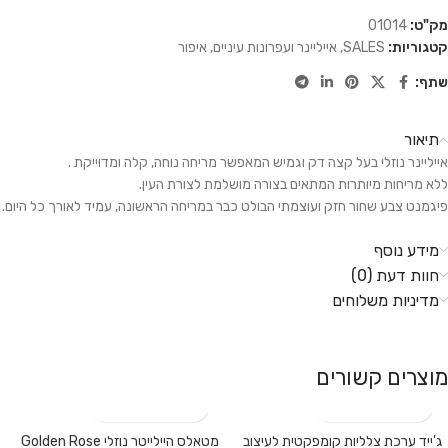
מק"ט:
01014
קטגוריות:
SALES
,
אייליינר ועפרונות עיניים
,
איפור
שתף:
תיאור
אייליינר נוזלי בעל קצה דק וגמיש המאפשר מריחה נוחה, קלה ומדוייקת .
ללא מריחות מיותרות המתאים בצורה מושלמת לצורת העין.
פיגמנט צבע שחור חזק ועוצמתי הבולט כבר במריחה הראשונה, עמיד לאורך כל היום.
מידע נוסף
חוות דעת (0)
מדיניות משלוחים
מוצרים קשורים
ג'ייד ערכת צלליות קומפקטית לעיצוב
מטאלס היילייטר נוזלי Golden Rose