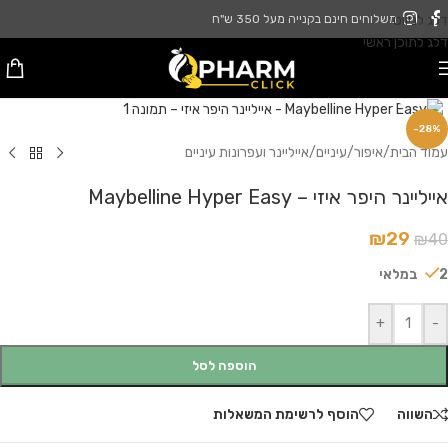
דלג לניווט
משלוחים חינם בקנייה מעל 350 ש"ח
דלג לתוכן ראשי
לחץ להגדלה
-28%
עמוד הבית
/
איפור
/
עיניים
/
אייליינר ועפרונות עיניים
אייליינר היפר איזי – Maybelline Hyper Easy
₪
29
₪
40
2 במלאי
+
-
הוספה לסל
השווה
הוסף לרשימת המשאלות