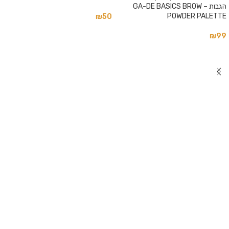
הגבות – GA-DE BASICS BROW
POWDER PALETTE
₪
50
₪
99