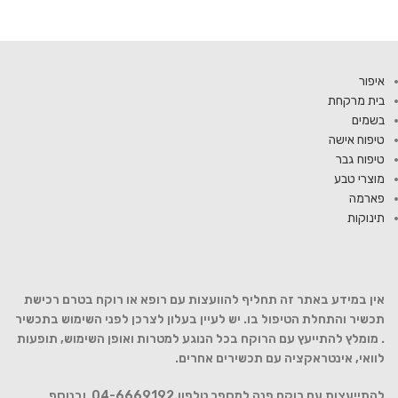
איפור
בית מרקחת
בשמים
טיפוח אישה
טיפוח גבר
מוצרי טבע
פארמה
תינוקות
אין במידע באתר זה תחליף להוועצות עם רופא או רוקח בטרם רכישת
תכשיר והתחלת הטיפול בו. יש לעיין בעלון לצרכן לפני השימוש בתכשיר
. מומלץ להתייעץ עם הרוקח בכל הנוגע למטרות ואופן השימוש, תופעות
לוואי, אינטראקציה עם תכשירים אחרים.
להתייעצות עם רוקח פנה למספר טלפון.04-6669192 ובנוסף