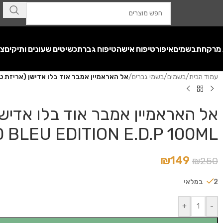
 מרקחת
בשמים
איפור
טיפוח אישה
טיפוח גבר
תכשיטים שעונים ותיקים
צע
עמוד הבית
/
בשמים
/
בשמי גברים
/
אל האראמיין אמבר אוד בלו אדישן (אריזת טסטר) – BER OUD BLEU EDITION E.D.P 100ML
BLEU EDITION E.D.P 100ML
₪
149
₪
250
2 במלאי
+
-