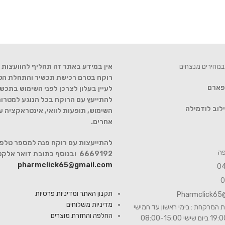
במחירים מנצחים
אין במידע באתר זה תחליף להוועצות ע
רוקח בטרם רכישת תכשיר והתחלת הטיפ
 פארם
לעיין בעלון לצרכן לפני השימוש בתכשי
להתייעץ עם הרוקח בכל הנוגע למטרות
לוב לודמילה
השימוש, תופעות לוואי, אינטראקציה 
אחרים.
6669192 ובנוסף כתובת דואר אלקטרוני
pharmclick65@gmail.com
תקנון האתר ומדיניות פרטיות
Pharmclick65
מדיניות משלוחים
 המרקחת : בימי ראשון עד חמישי
החלפה והחזרת מוצרים