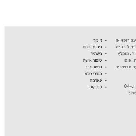
ם רופא או
איפור
ול בו. יש
בית מרקחת
ר . מומלץ
בשמים
 ואופן
טיפוח אישה
עם תכשירים
טיפוח גבר
מוצרי טבע
פארמה
להתייעצות עם רוקח פנה למספר טלפון.04-
תינוקות