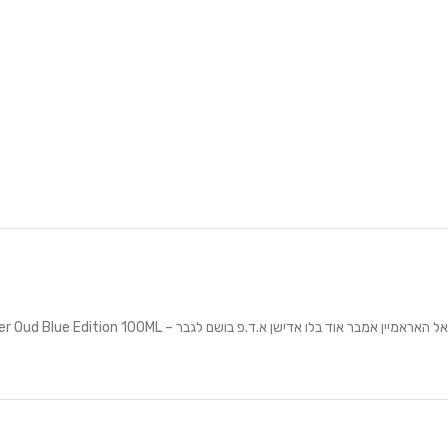
אל האראמיין אמבר אוד בלו אדישן א.ד.פ בושם לגבר – AL HARAMAIN Amber Oud Blue Edition 100ML