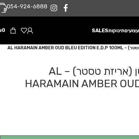
0‪54-924-6888‬
₪
0
צועים
תינוקות
SALES
AL HARAMAIN AM
אל האראמיין אמבר אוד בלו אדישן (אריזת טסטר) – AL
HARAMAIN AMBER OUD 