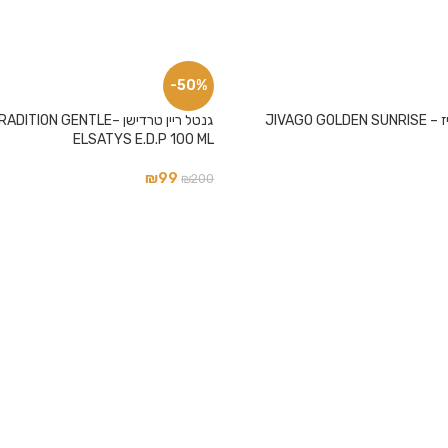
-50%
גיוואגו גולדן סאנרייז – JIVAGO GOLDEN SUNRISE
גנטל ריין טרדישן –N GENTLE
ELSATYS E.D.P 100 ML
₪
99
₪
200