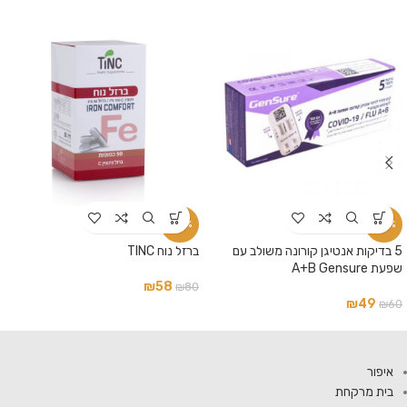
-28%
-18%
5 בדיקות אנטיגן קורונה משולב עם
ברזל נוח TINC
שפעת A+B Gensure
₪
58
₪
80
₪
49
₪
60
איפור
בית מרקחת