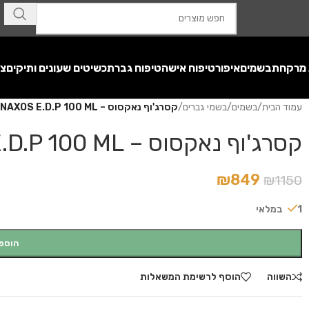
 מרקחת
בשמים
איפור
טיפוח אישה
טיפוח גבר
תכשיטים שעונים ותיקים
צע
עמוד הבית
/
בשמים
/
בשמי גברים
/
קסרג'וף נאקסוס – XERJOFF NAXOS E.D.P 100 ML
קסרג'וף נאקסוס – XERJOFF NAXOS E.D.P 100 ML
₪
849
₪
1150
1 במלאי
הוספ
השווה
הוסף לרשימת המשאלות