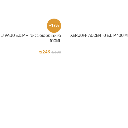
-17%
גיוואגו סטטוס בלאק – P
100ML
₪
249
₪
300