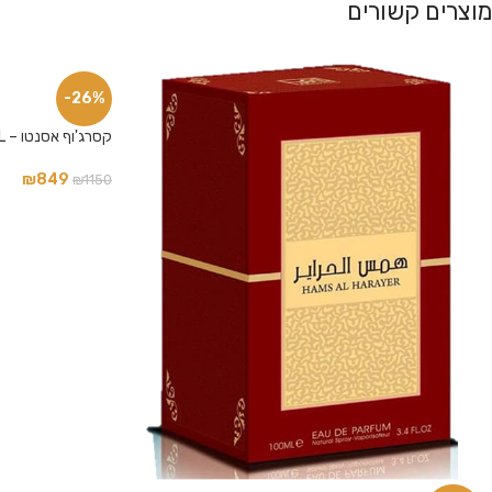
מוצרים קשורים
-26%
פייסבוק
קסרג'וף אסנטו – XERJOFF ACCENTO E.D.P 100 ML
אינסטגרם
₪
849
₪
1150