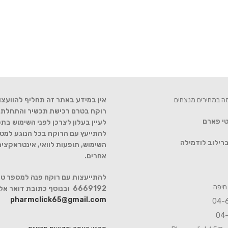
מה במחירים מנצחים
אין במידע באתר זה תחליף להוועצו
רוקח בטרם רכישת תכשיר והתחלת הט
טי פארם
לעיין בעלון לצרכן לפני השימוש בתכ
להתייעץ עם הרוקח בכל הנוגע למטר
רילוב לודמילה
השימוש, תופעות לוואי, אינטראקצי
אחרים.
6669192 ובנוסף כתובת דואר אלקטרוני
pharmclick65@gmail.com