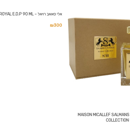
אלי סאאב רויאל – ELIE SAAB ROYAL E.D.P 90 ML
₪
300
MAISON MICALLEF SALMANS
COLLECTION N'