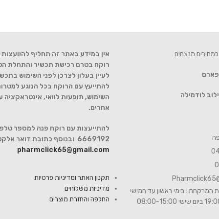
במחירים מנצחים
אין במידע באתר זה תחליף להוועצות ע
רוקח בטרם רכישת תכשיר והתחלת הטיפ
 פארם
לעיין בעלון לצרכן לפני השימוש בתכשי
להתייעץ עם הרוקח בכל הנוגע למטרות
לוב לודמילה
השימוש, תופעות לוואי, אינטראקציה 
אחרים.
6669192 ובנוסף כתובת דואר אלקטרוני
pharmclick65@gmail.com
תקנון האתר ומדיניות פרטיות
Pharmclick65
מדיניות משלוחים
 המרקחת : בימי ראשון עד חמישי
החלפה והחזרת מוצרים