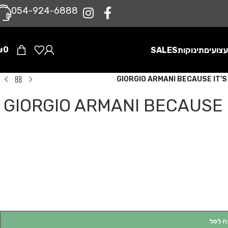
0‪54-924-6888‬
₪
0
צועים
תינוקות
SALES
ת אז יו – GIORGIO ARMANI BECAUSE IT'S YOU
ה לסל