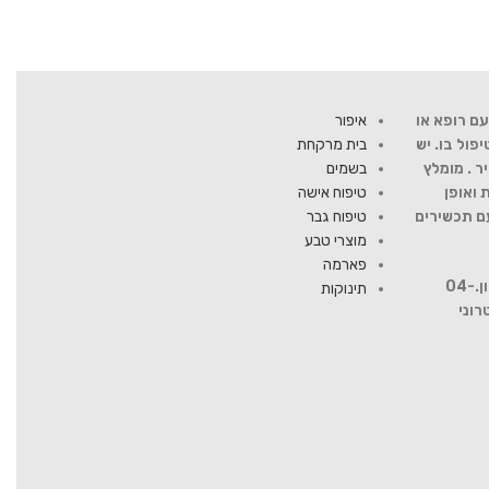
ם רופא או
איפור
ול בו. יש
בית מרקחת
ר . מומלץ
בשמים
 ואופן
טיפוח אישה
עם תכשירים
טיפוח גבר
מוצרי טבע
פארמה
להתייעצות עם רוקח פנה למספר טלפון.04-
תינוקות