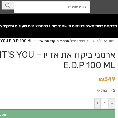
 מרקחת
בשמים
איפור
טיפוח אישה
טיפוח גבר
תכשיטים שעונים ותיקים
צע
עמוד הבית
/
בשמים
/
בשמי נשים
/
ארמני ביקוז את אז יו – GIORGIO ARMANI BECAUSE IT'S YOU E.D.P 100 ML
ארמני ביקוז א
E.D.P 100 ML
₪
349
2 במלאי
+
-
הוספ