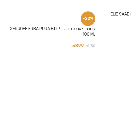
-22%
קסרג'וף ארבה פורה – XERJOFF ERBA PURA E.D.P
100 ML
₪
899
₪
1150