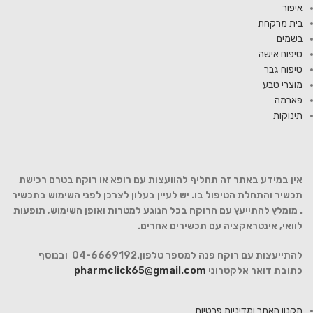
איפור
בית מרקחת
בשמים
טיפוח אישה
טיפוח גבר
מוצרי טבע
פארמה
תינוקות
אין במידע באתר זה תחליף להוועצות עם רופא או רוקח בטרם רכישת
תכשיר והתחלת הטיפול בו. יש לעיין בעלון לצרכן לפני השימוש בתכשיר
. מומלץ להתייעץ עם הרוקח בכל הנוגע למטרות ואופן השימוש, תופעות
לוואי, אינטראקציה עם תכשירים אחרים.
להתייעצות עם רוקח פנה למספר טלפון.04-6669192 ובנוסף
כתובת דואר אלקטרוני
pharmclick65@gmail.com
תקנון האתר ומדיניות פרטיות