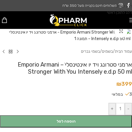
דלג לניווט
משלוחים חינם בקנייה מעל 350 ש"ח
דלג לתוכן ראשי
לחץ להגדלה
עמוד הבית
/
בשמים
/
בשמי גברים
ארמני סטרונג ויד יו אינטינסליׁ – Emporio Armani
Stronger With You Intensely e.d.p 50 ml
₪
399
3 במלאי
+
-
הוספה לסל