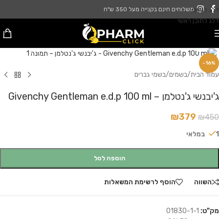
דלג לניווט
משלוחים חינם בקנייה מעל 350 ש"ח
דלג לתוכן ראשי
לחץ להגדלה
-16%
עמוד הבית
/
בשמים
/
בשמי גברים
ג'יבנשי ג'נטלמן – Givenchy Gentleman e.d.p 100 ml
₪
379
₪
450
1 במלאי
הוספה לסל
השווה
הוסף לרשימת המשאלות
מק"ט:
01830-1-1