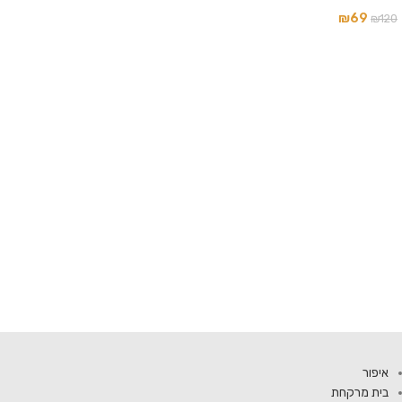
₪
69
₪
120
איפור
בית מרקחת