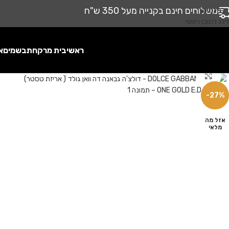
משלוחים חינם בקנייה מעל 350 ש"ח
דלג לניווט
דלג לתוכן ראשי
ראשי
בית מרקחת
בשמים
א
לחץ להגדלה
-27%
אזל מה
מלאי