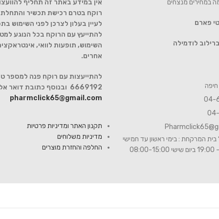
מה במחירים מנצחים
אין במידע באתר זה תחליף להוועצו
רוקח בטרם רכישת תכשיר והתחלת הט
טי פארם
לעיין בעלון לצרכן לפני השימוש בתכ
להתייעץ עם הרוקח בכל הנוגע למטר
רילוב לודמילה
השימוש, תופעות לוואי, אינטראקצי
אחרים.
6669192 ובנוסף כתובת דואר אלקטרוני
pharmclick65@gmail.com
תקנון האתר ומדיניות פרטיות
Pharmclick65@g
מדיניות משלוחים
בית המרקחת : בימי ראשון עד חמישי
החלפה והחזרת מוצרים