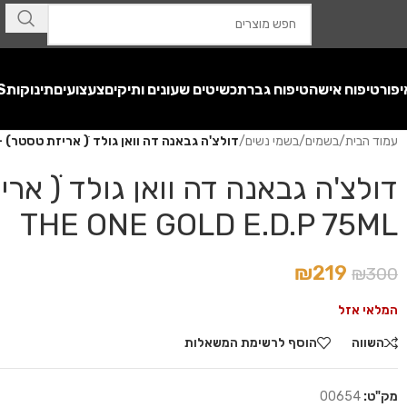
יפור
טיפוח אישה
טיפוח גבר
תכשיטים שעונים ותיקים
צעצועים
תינוקות
S
עמוד הבית
/
בשמים
/
בשמי נשים
/
דולצ'ה גבאנה דה וואן גולד ׁׁ( אריזת טסטר) – LCE GABBANA THE ONE GOLD E.D.P 75ML
THE ONE GOLD E.D.P 75ML
₪
219
₪
300
המלאי אזל
השווה
הוסף לרשימת המשאלות
מק"ט:
00654