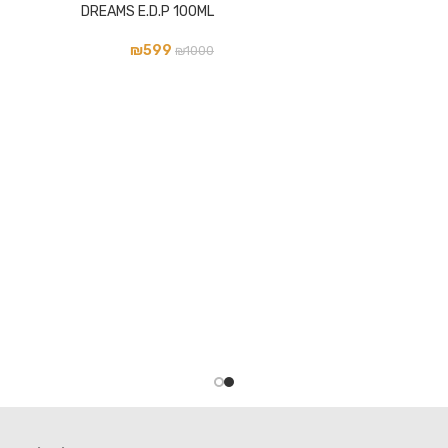
DREAMS E.D.P 100ML
₪
599
₪
1000