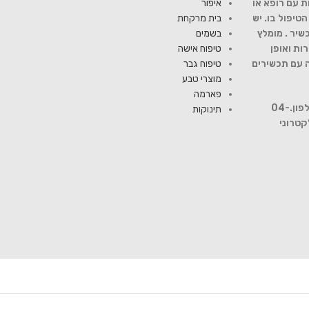
ת עם רופא או
איפור
יפול בו. יש
בית מרקחת
שיר . מומלץ
בשמים
ות ואופן
טיפוח אישה
ה עם תכשירים
טיפוח גבר
מוצרי טבע
פארמה
להתייעצות עם רוקח פנה למספר טלפון.04-
תינוקות