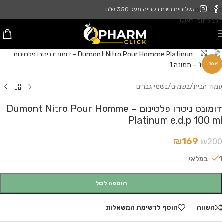
דלג לניווט
משלוחים חינם בקנייה מעל 350 ש"ח
דלג לתוכן ראשי
לחץ להגדלה
-16%
עמוד הבית
/
בשמים
/
בשמי גברים
דומונט ניטרו פלטינום – Dumont Nitro Pour Homme
Platinum e.d.p 100 ml
₪
169
₪
200
1 במלאי
הוספה לסל
השווה
הוסף לרשימת המשאלות