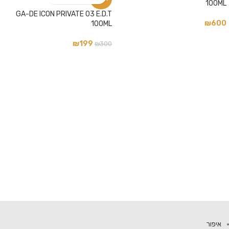
100ML
GA-DE ICON PRIVATE 03 E.D.T
₪
600
100ML
₪
199
₪
300
איפור