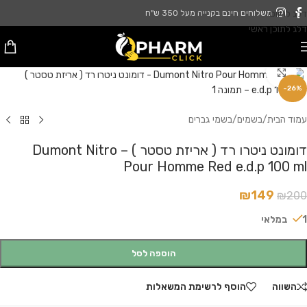
דלג לניווט
משלוחים חינם בקנייה מעל 350 ש"ח
דלג לתוכן ראשי
לחץ להגדלה
-26%
עמוד הבית
/
בשמים
/
בשמי גברים
דומונט ניטרו רד ( אריזת טסטר ) – Dumont Nitro
Pour Homme Red e.d.p 100 ml
₪
149
₪
200
1 במלאי
הוספה לסל
השווה
הוסף לרשימת המשאלות