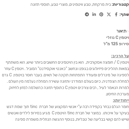
קטגוריות:
בית מרקחת
,
טבע וויטמינים
,
מוצרי טבע
,
תוספי תזונה
שתף:
תיאור
ויטמין
C
נוזלי
סירופ 125 מ"ל
על הרכיב:
ויטמין
C
/ חומצה אסקורבית, הוא בין הויטמינים החשובים ביותר שיש, הוא משתתף
במאות תהליכים פיזיולוגים בגופנו ונחשב "כאנטי אוקסידנט" המוביל . ויטמין
C
עוזר
לספיגה של מינרלים ומעודד התפתחות תקינה של תאים. בעבר חוסר בויטמין
C
גרם
למחלת הצפדניה, כיום בעולם המודרני ותזונה עשירה המחלה נעלמה מין העולם .
למרות הנאמר לעיל , רבים צורכים ויטמין
C
כתוסף תזונה כהשלמה למזון לחיזוק
מערכת החיסון.
ייחודיותו:
חומר הגלם נבחר בקפידה רבה ע"י אנשי המקצוע של חברת
tinc
תוך שמת דגש
בעיקר על איכותו. במוצר של חברת
tinc
הויטמין
C
מגיע בסירופ לילדים ואנשים
שייש להם קושי בבליעה של טבליות, בנוסף ההגשה הנוזלית משפרת ספיגה