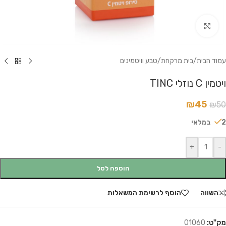
לחץ להגדלה
עמוד הבית
/
בית מרקחת
/
טבע וויטמינים
ויטמין C נוזלי TINC
₪
45
₪
50
2 במלאי
+
-
הוספה לסל
השווה
הוסף לרשימת המשאלות
מק"ט:
01060