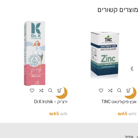
מוצרים קשורים
-13%
-28%
אבץ פיקולינאט TINC
ירצ'יק – Dr.K Irchik
₪
65
₪
65
₪
75
₪
90
איפור