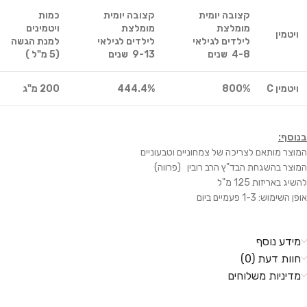
קצובה יומית
קצובה יומית
כמות
מומלצת
מומלצת
ויטמינים
ויטמין
לילדים
לגילאי
לילדים
לגילאי
למנת הגשה
4-8 שנים
9-13 שנים
(5 מ"ל )
ויטמין
C
800%
444.4%
200 מ"ג
בנוסף:
המוצר מותאם לצריכה של צמחוניים וטבעוניים
המוצר בהשגחת הבד"ץ הרב רובין (פרווה)
להשיג באריזות 125 מ"ל
אופן השימוש: 1-3 פעמיים ביום
מידע נוסף
חוות דעת (0)
מדיניות משלוחים