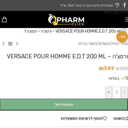
דלג לניווט
משלוחים חינם בקנייה מעל 350 ש"ח
דלג לתוכן ראשי
לחץ להגדלה
-13%
עמוד הבית
/
בשמים
/
בשמי גברים
ורסצ'ה – VERSACE POUR HOMME E.D.T 200 ML
₪
349
₪
400
3 במלאי
+
-
הוספה לסל
השווה
הוסף לרשימת המשאלות