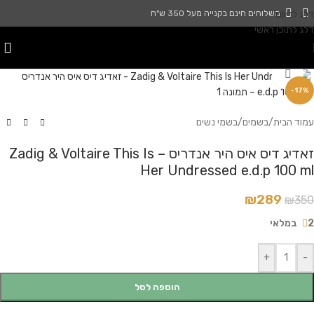
דלג לניווט
משלוחים חינם בקנייה מעל 350 ש"ח
דלג לתוכן ראשי
לחץ להגדלה
-17%
עמוד הבית
/
בשמים
/
בשמי נשים
זאדיג דיס איס היר אנדריס – Zadig & Voltaire This Is
Her Undressed e.d.p 100 ml
₪
289
₪
350
2 במלאי
+
-
הוספה לסל