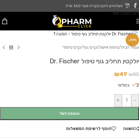
דלג לניווט
משלוחים חינם בקנייה מעל 350 ש"ח
דלג לתוכן ראשי
לחץ להגדלה
-39%
עמוד הבית
/
טיפוח אישה
/
קרם גוף
/
קרם טיפולי
יולקטין תחליב גוף טיפול Dr. Fischer
₪
49
₪
80
2 במלאי
+
-
הוספה לסל
השווה
הוסף לרשימת המשאלות