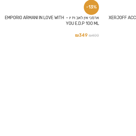
-13%
ארמני אין לאב ויז יו – EMPORIO ARMANI IN LOVE WITH
YOU E.D.P 100 ML
₪
349
₪
400