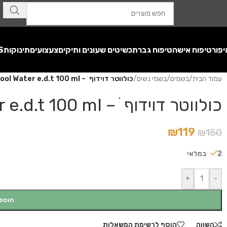
יפור
טיפוח אישה
טיפוח גבר
תכשיטים שעונים ותיקים
צעצועים
תינוקות
S
עמוד הבית
/
בשמים
/
בשמי נשים
/
כולווטר דוידוף ׁ – Davidoff Cool Water e.d.t 100 ml
כולווטר דוידוף ׁ – Davidoff Cool Water e.d.t 100 ml
₪
119
₪
150
2 במלאי
+
-
הוספ
השווה
הוסף לרשימת המשאלות