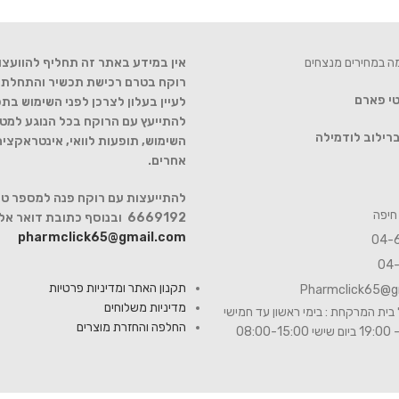
מה במחירים מנצחים
אין במידע באתר זה תחליף להוועצו
רוקח בטרם רכישת תכשיר והתחלת הט
טי פארם
לעיין בעלון לצרכן לפני השימוש בתכ
להתייעץ עם הרוקח בכל הנוגע למטר
רילוב לודמילה
השימוש, תופעות לוואי, אינטראקצי
אחרים.
6669192 ובנוסף כתובת דואר אלקטרוני
pharmclick65@gmail.com
תקנון האתר ומדיניות פרטיות
Pharmclick65@g
מדיניות משלוחים
בית המרקחת : בימי ראשון עד חמישי
החלפה והחזרת מוצרים