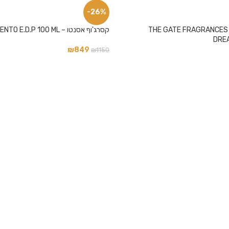
-26%
THE GATE FRAGRANCES 
קסרג'וף אסנטו – XERJOFF ACCENTO E.D.P 100 ML
DREA
₪
849
₪
1150