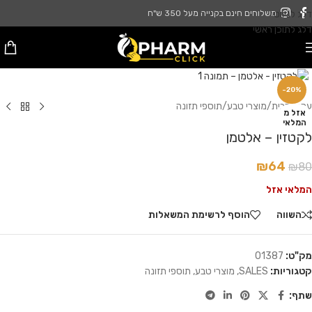
דלג לניווט
משלוחים חינם בקנייה מעל 350 ש"ח
דלג לתוכן ראשי
לחץ להגדלה
-20%
עמוד הבית
/
מוצרי טבע
/
תוספי תזונה
אזל מ
המלאי
לקטזין – אלטמן
₪
64
₪
80
המלאי אזל
השווה
הוסף לרשימת המשאלות
מק"ט:
01387
קטגוריות:
SALES
,
מוצרי טבע
,
תוספי תזונה
שתף: