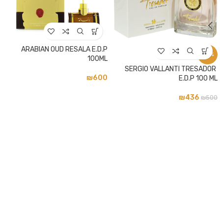
ARABIAN OUD RESALA E.D.P
-13%
100ML
SERGIO VALLANTI TRESADOR
₪
600
E.D.P 100 ML
₪
436
₪
500