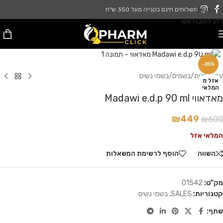
דלג לניווט
משלוחים חינם בקנייה מעל 350 ש"ח
דלג לתוכן ראשי
לחץ להגדלה
-25%
עמוד הבית
/
בשמים
/
בשמי נשים
אזל מ
המלאי
מאדאווי Madawi e.d.p 90 ml
₪
449
₪
600
המלאי אזל
השווה
הוסף לרשימת המשאלות
מק"ט:
01542
קטגוריות:
SALES
,
בשמי נשים
שתף: