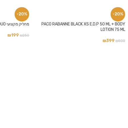
-20%
-20%
פייסבוק
PACO RABANNE BLACK XS E.D.P 50 ML + BODY
מחליק מקצועי BLK DUO + מחליק מיני CORTEX
אינסטגרם
LOTION 75 ML
₪
199
₪
250
₪
399
₪
500