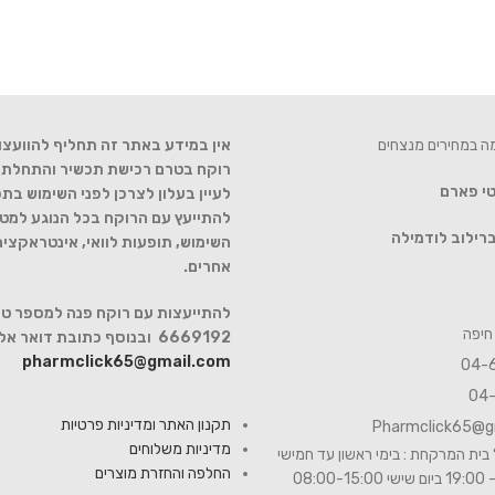
מה במחירים מנצחים
אין במידע באתר זה תחליף להוועצו
רוקח בטרם רכישת תכשיר והתחלת הט
טי פארם
לעיין בעלון לצרכן לפני השימוש בתכ
להתייעץ עם הרוקח בכל הנוגע למטר
רילוב לודמילה
השימוש, תופעות לוואי, אינטראקצי
אחרים.
6669192 ובנוסף כתובת דואר אלקטרוני
pharmclick65@gmail.com
תקנון האתר ומדיניות פרטיות
Pharmclick65@g
מדיניות משלוחים
בית המרקחת : בימי ראשון עד חמישי
החלפה והחזרת מוצרים