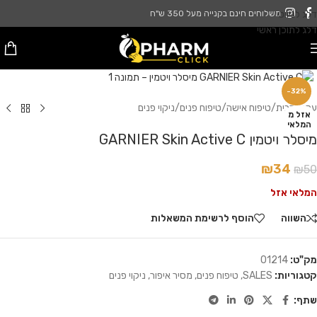
דלג לניווט
משלוחים חינם בקנייה מעל 350 ש"ח
דלג לתוכן ראשי
לחץ להגדלה
-32%
עמוד הבית
/
טיפוח אישה
/
טיפוח פנים
/
ניקוי פנים
אזל מ
המלאי
מיסלר ויטמין GARNIER Skin Active C
₪
34
₪
50
המלאי אזל
השווה
הוסף לרשימת המשאלות
מק"ט:
01214
קטגוריות:
SALES
,
טיפוח פנים
,
מסיר איפור
,
ניקוי פנים
שתף: