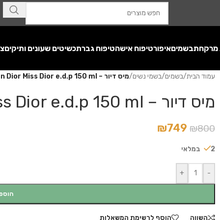
 מרקחת
בשמים
איפור
טיפוח אישה
טיפוח גבר
תכשיטים שעונים ותיקים
צע
עמוד הבית
/
בשמים
/
בשמי נשים
/
מיס דיור – Christian Dior Miss Dior e.d.p 150 ml
מיס דיור – Christian Dior Miss Dior e.d.p 150 ml
₪
749
₪
800
2 במלאי
+
-
הוספ
השווה
הוסף לרשימת המשאלות