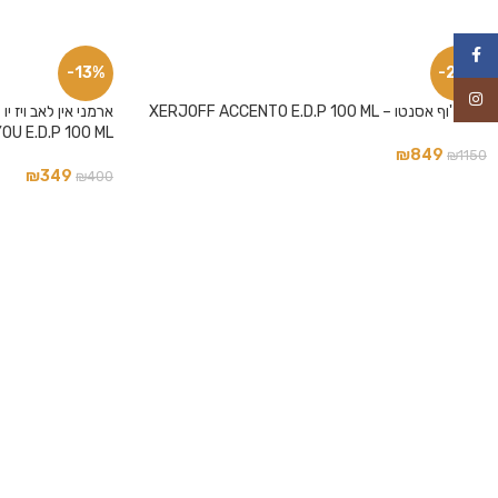
פייסבוק
-13%
-26%
אינסטגרם
קסרג'וף אסנטו – XERJOFF ACCENTO E.D.P 100 ML
OU E.D.P 100 ML
₪
849
₪
1150
₪
349
₪
400