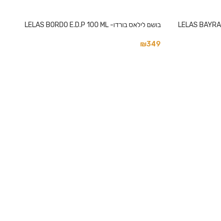
בושם לילאס בורדו- LELAS BORDO E.D.P 100 ML
₪
349