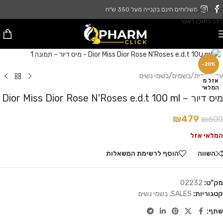
דלג לניווט
משלוחים חינם בקנייה מעל 350 ש"ח
דלג לתוכן ראשי
לחץ להגדלה
-20%
עמוד הבית
/
בשמים
/
בשמי נשים
אזל מ
המלאי
מיס דיור – Dior Miss Dior Rose N'Roses e.d.t 100 ml
₪
479
₪
600
המלאי אזל
השווה
הוסף לרשימת המשאלות
מק"ט:
02232
קטגוריות:
SALES
,
בשמי נשים
שתף: