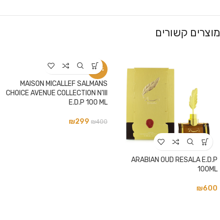
מוצרים קשורים
-25%
MAISON MICALLEF SALMANS
CHOICE AVENUE COLLECTION N'III
E.D.P 100 ML
₪
299
₪
400
ARABIAN OUD RESALA E.D.P
100ML
₪
600