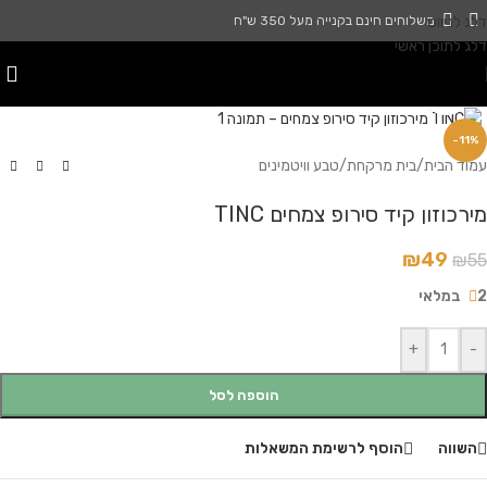
דלג לניווט
משלוחים חינם בקנייה מעל 350 ש"ח
דלג לתוכן ראשי
לחץ להגדלה
-11%
עמוד הבית
/
בית מרקחת
/
טבע וויטמינים
מירכוזון קיד סירופ צמחים TINC
₪
49
₪
55
2 במלאי
+
-
הוספה לסל
השווה
הוסף לרשימת המשאלות