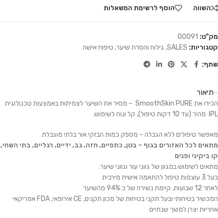
השווה
הוסף לרשימת המשאלות
מק"ט:
00091
קטגוריות:
SALES
,
גילוח והסרת שיער
,
טיפוח אישה
שתף:
תיאור
הכירו את SmoothSkin PURE – מסיר את השיער לצמיתות באמצעות טכנולוגית
IPL מהיר (עד 10 דקות טיפול), קל ונוח לשימוש.
מאפשר טיפולים ללא הגבלה – מספק כמות הבזקי אור בלתי מוגבלת
מתאים לכל האזורים בגוף – בטן, כתפיים, חזה, גב, ידיים, רגליים, בתי השחי,
קו ביקיני ופנים
מתאים לשימוש במגוון של גווני עור וגווני שיער.
בעל 3 עוצמות טיפול להתאמה אישית מירבית
לאחר 12 שבועות, קיימת נשירה של כ 94% מהשיער
המכשיר בטיחותי ובעל תקני בטיחות של מכון תקנים, CE אירופאי, FDA אמריקאי
אחריות יצרן למשך שנתיים