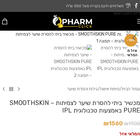
דלג לניווט
משלוחים חינם בקנייה מעל 350 ש"ח
דלג לתוכן ראשי
לחץ להגדלה
-18%
אזל מ
המלאי
עמוד הבית
/
טיפוח אישה
/
גילוח והסרת שיער
מכשיר ביתי להסרת שיער לצמיתות – SMOOTHSKIN
PURE באמצעות טכנולוגית IPL
₪
1560
₪
1900
המלאי אזל