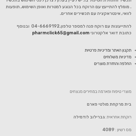
תכשיר והתחלת הטיפול בו. יש לעיין בעלון לצרכן לפני השימוש בתכשיר
. מומלץ להתייעץ עם הרוקח בכל הנוגע למטרות ואופן השימוש, תופעות
לוואי, אינטראקציה עם תכשירים אחרים.
להתייעצות עם רוקח פנה למספר טלפון.04-6669192 ובנוסף
כתובת דואר אלקטרוני
pharmclick65@gmail.com
תקנון האתר ומדיניות פרטיות
מדיניות משלוחים
החלפה והחזרת מוצרים
מוצרי טיפוח ופארמה במחירים מנצחים
בית מרקחת מולטי פארם
רוקחת אחראית :
גברילוב לודמילה
מס רשיון :
4089