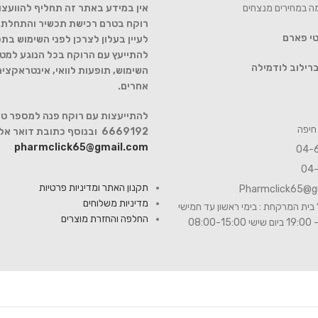
מה במחירים מנצחים
אין במידע באתר זה תחליף להוועצו
רוקח בטרם רכישת תכשיר והתחלת הט
טי פארם
לעיין בעלון לצרכן לפני השימוש בתכ
להתייעץ עם הרוקח בכל הנוגע למטר
רילוב לודמילה
השימוש, תופעות לוואי, אינטראקצי
אחרים.
6669192 ובנוסף כתובת דואר אלקטרוני
pharmclick65@gmail.com
תקנון האתר ומדיניות פרטיות
Pharmclick65@g
מדיניות משלוחים
בית המרקחת : בימי ראשון עד חמישי
החלפה והחזרת מוצרים