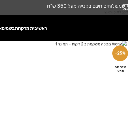
משלוחים חינם בקנייה מעל 350 ש"ח
דלג לניווט
דלג לתוכן ראשי
ראשי
בית מרקחת
בשמים
א
לחץ להגדלה
-25%
אזל מה
מלאי