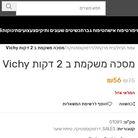
יפור
טיפוח אישה
טיפוח גבר
תכשיטים שעונים ותיקים
צעצועים
תינוקות
S
עמוד הבית
/
בית מרקחת
/
דרמוקוסמטיקה
/
מסכה משקמת ב 2 דקות Vichy
מסכה משקמת ב 2 דקות Vichy
₪
56
₪
75
המלאי אזל
השווה
הוסף לרשימת המשאלות
מק"ט:
01089
קטגוריות:
SALES
,
דרמוקוסמטיקה
,
טיפוח שיער