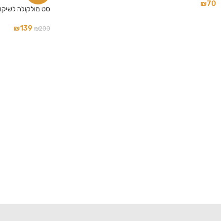
₪
70
סט מולקולה לשיקום שיע
אינסטגרם
₪
139
₪
200