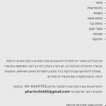
איפור
בית מרקחת
בשמים
טיפוח אישה
טיפוח גבר
מוצרי טבע
פארמה
תינוקות
אין במידע באתר זה תחליף להוועצות עם רופא או רוקח בטרם רכישת
תכשיר והתחלת הטיפול בו. יש לעיין בעלון לצרכן לפני השימוש בתכשיר
. מומלץ להתייעץ עם הרוקח בכל הנוגע למטרות ואופן השימוש, תופעות
לוואי, אינטראקציה עם תכשירים אחרים.
להתייעצות עם רוקח פנה למספר טלפון.04-6669192 ובנוסף
כתובת דואר אלקטרוני
pharmclick65@gmail.com
תקנון האתר ומדיניות פרטיות