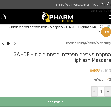
דלג לניווט
משלוחים חינם בקנייה מעל 350 ש"ח
דלג לתוכן ראשי
לחץ להגדלה
-11%
עמוד הבית
/
איפור
/
עיניים
/
מסקרה
מסקרה מאריכה מפרידה ומרימה ריסים – GA -DE
Highlash Mascara
₪
89
₪
100
2 במלאי
+
-
הוספה לסל