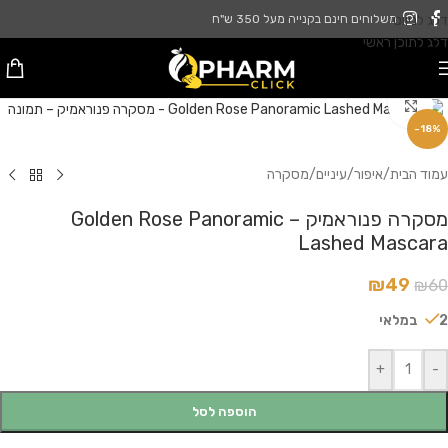
דלג לניווט
משלוחים חינם בקנייה מעל 350 ש"ח
דלג לתוכן ראשי
לחץ להגדלה
-18%
עמוד הבית
/
איפור
/
עיניים
/
מסקרה
מסקרה פנוראמיק – Golden Rose Panoramic
Lashed Mascara
₪
49
₪
60
2 במלאי
+
-
הוספה לסל