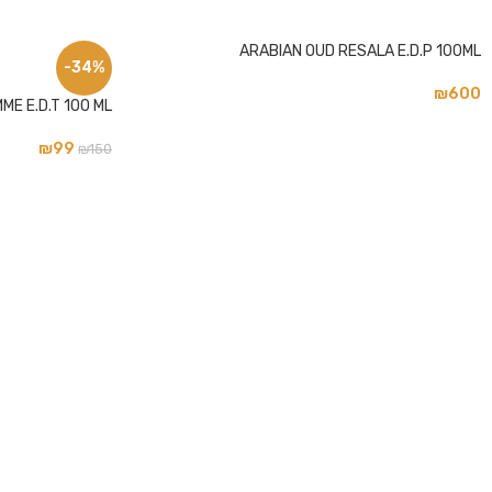
ARABIAN OUD RESALA E.D.P 100ML
פייסבוק
-34%
₪
600
אינסטגרם
ME E.D.T 100 ML
₪
99
₪
150