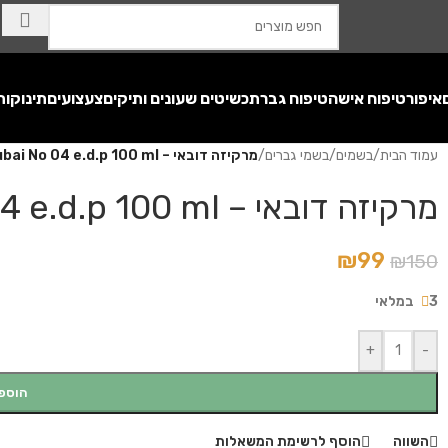
איפור
טיפוח אישה
טיפוח גבר
תכשיטים שעונים ותיקים
צעצועים
תינוקות
עמוד הבית
/
בשמים
/
בשמי גברים
/
מרקיזה דובאי – Marquisa Dubai No 04 e.d.p 100 ml
מרקיזה דובאי – Marquisa Dubai No 04 e.d.p 100 ml
₪
99
₪
150
3 במלאי
+
-
הוספ
השווה
הוסף לרשימת המשאלות