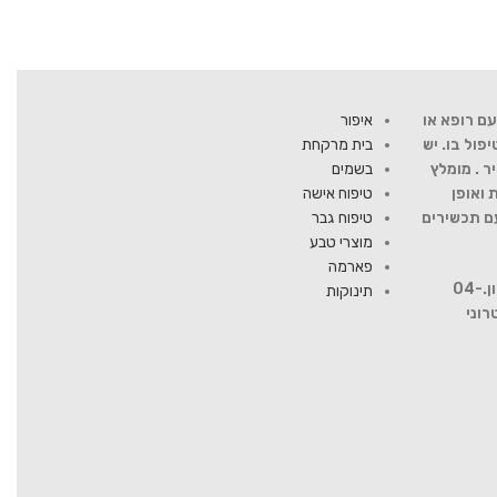
ם רופא או
איפור
ול בו. יש
בית מרקחת
ר . מומלץ
בשמים
 ואופן
טיפוח אישה
עם תכשירים
טיפוח גבר
מוצרי טבע
פארמה
להתייעצות עם רוקח פנה למספר טלפון.04-
תינוקות