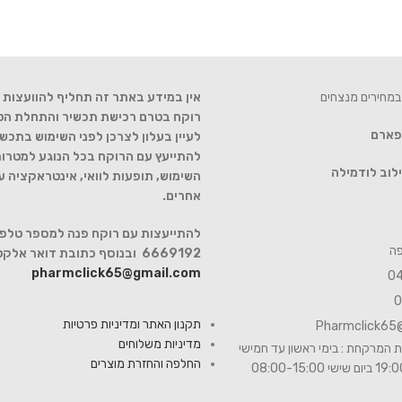
במחירים מנצחים
אין במידע באתר זה תחליף להוועצות ע
רוקח בטרם רכישת תכשיר והתחלת הטיפ
 פארם
לעיין בעלון לצרכן לפני השימוש בתכשי
להתייעץ עם הרוקח בכל הנוגע למטרות
לוב לודמילה
השימוש, תופעות לוואי, אינטראקציה 
אחרים.
6669192 ובנוסף כתובת דואר אלקטרוני
pharmclick65@gmail.com
תקנון האתר ומדיניות פרטיות
Pharmclick65
מדיניות משלוחים
 המרקחת : בימי ראשון עד חמישי
החלפה והחזרת מוצרים