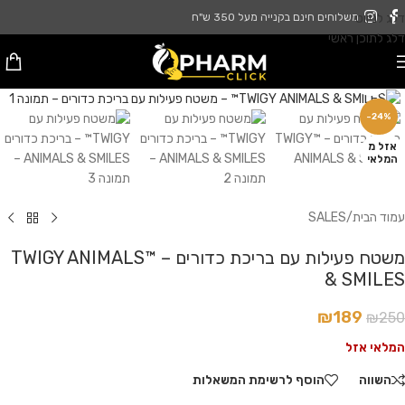
דלג לניווט
משלוחים חינם בקנייה מעל 350 ש"ח
דלג לתוכן ראשי
לחץ להגדלה
-24%
אזל מ
המלאי
עמוד הבית
/
SALES
משטח פעילות עם בריכת כדורים – ™TWIGY ANIMALS
& SMILES
₪
189
₪
250
המלאי אזל
השווה
הוסף לרשימת המשאלות