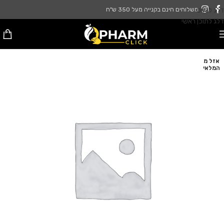
דלג לניווט
משלוחים חינם בקנייה מעל 350 ש"ח
דלג לתוכן ראשי
אזל מ
המלאי