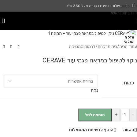
דלג לניווט
משלוחים חינם בקנייה מעל 350 ש"ח
דלג לתוכן ראשי
לחץ להגדלה
אזל מ
המלאי
עמוד הבית
/
בית מרקחת
/
דרמוקוסמטיקה
ניקוי לטיפול במראה פגמי עור CERAVE
כמות
נקה
+
-
הוספה לסל
השווה
הוסף לרשימת המשאלות