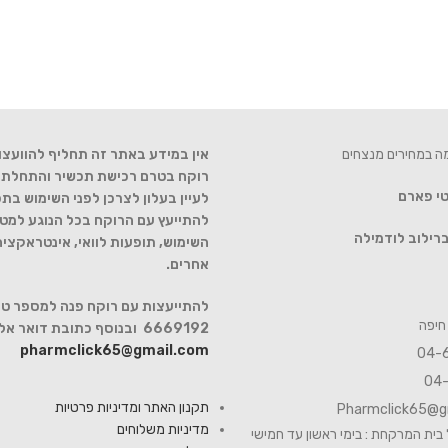
מה במחירים מנצחים
אין במידע באתר זה תחליף להוועצו
רוקח בטרם רכישת תכשיר והתחלת הט
טי פארם
לעיין בעלון לצרכן לפני השימוש בתכ
להתייעץ עם הרוקח בכל הנוגע למטר
רילוב לודמילה
השימוש, תופעות לוואי, אינטראקצי
אחרים.
6669192 ובנוסף כתובת דואר אלקטרוני
pharmclick65@gmail.com
תקנון האתר ומדיניות פרטיות
Pharmclick65@g
מדיניות משלוחים
בית המרקחת : בימי ראשון עד חמישי