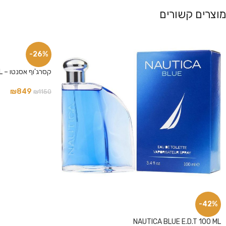
מוצרים קשורים
פייסבוק
-26%
אינסטגרם
קסרג'וף אסנטו – XERJOFF ACCENTO E.D.P 100 ML
₪
849
₪
1150
-42%
NAUTICA BLUE E.D.T 100 ML