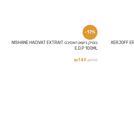
-17%
XERJOFF ERBA PURA E
בוטיק נישאן האסיבט NISHANE HACIVAT EXTRAIT
E.D.P 100ML
₪
749
₪
900