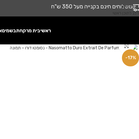
משלוחים חינם בקנייה מעל 350 ש"ח
דלג לניווט
דלג לתוכן ראשי
ראשי
בית מרקחת
בשמים
א
לחץ להגדלה
-17%