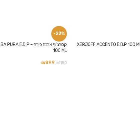
-22%
קסרג'וף ארבה פורה – .D.P
100 ML
₪
899
₪
1150