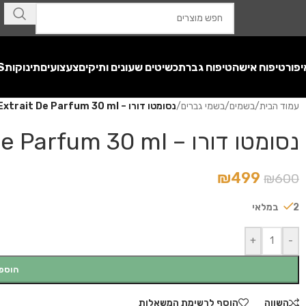
יפור
טיפוח אישה
טיפוח גבר
תכשיטים שעונים ותיקים
צעצועים
תינוקות
S
עמוד הבית
/
בשמים
/
בשמי גברים
/
נסומטו דורו – Nasomatto Duro Extrait De Parfum 30 ml
נסומטו דורו – Nasomatto Duro Extrait De Parfum 30 ml
₪
499
₪
600
2 במלאי
+
-
הוספ
השווה
הוסף לרשימת המשאלות