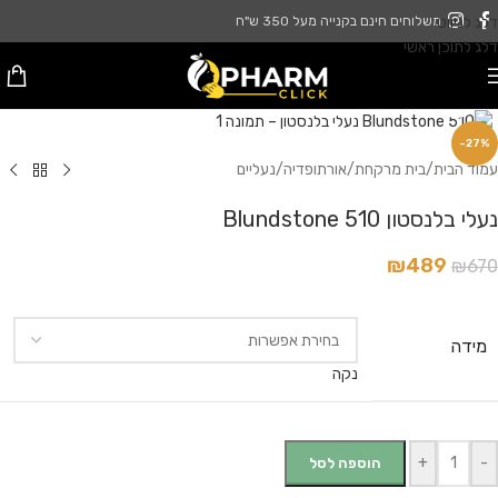
דלג לניווט
משלוחים חינם בקנייה מעל 350 ש"ח
דלג לתוכן ראשי
לחץ להגדלה
-27%
עמוד הבית
/
בית מרקחת
/
אורתופדיה
/
נעליים
נעלי בלנסטון Blundstone 510
₪
489
₪
670
מידה
נקה
+
-
הוספה לסל